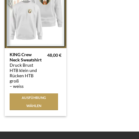
Dieses
KING Crew
48,00
€
Neck Sweatshirt
Produkt
Druck Brust
weist
HTB klein und
mehrere
Rücken HTB
Varianten
groß
– weiss
auf.
Die
AUSFÜHRUNG
Optionen
WÄHLEN
können
auf
der
Produktseite
gewählt
werden