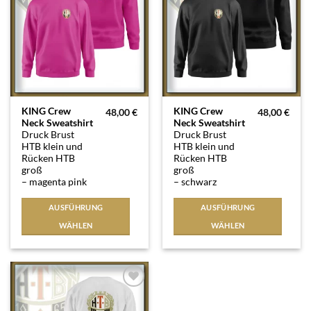
werden
werden
Dieses
Dieses
KING Crew
KING Crew
48,00
€
48,00
€
Neck Sweatshirt
Neck Sweatshirt
Produkt
Produkt
Druck Brust
Druck Brust
weist
weist
HTB klein und
HTB klein und
mehrere
mehrere
Rücken HTB
Rücken HTB
Varianten
Varianten
groß
groß
– magenta pink
– schwarz
auf.
auf.
Die
Die
AUSFÜHRUNG
AUSFÜHRUNG
Optionen
Optionen
WÄHLEN
WÄHLEN
können
können
auf
auf
der
der
Produktseite
Produktseite
gewählt
gewählt
Auf die
werden
werden
Wunschliste