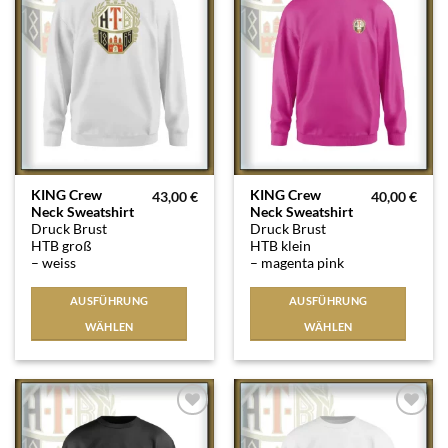
Wunschliste
Wunschliste
gewählt
gewählt
werden
werden
Dieses
Dieses
KING Crew
KING Crew
43,00
€
40,00
€
Neck Sweatshirt
Neck Sweatshirt
Produkt
Produkt
Druck Brust
Druck Brust
weist
weist
HTB groß
HTB klein
mehrere
mehrere
– weiss
– magenta pink
Varianten
Varianten
auf.
auf.
AUSFÜHRUNG
AUSFÜHRUNG
Die
Die
WÄHLEN
WÄHLEN
Optionen
Optionen
können
können
auf
auf
der
der
Produktseite
Produktseite
Auf die
Auf die
Wunschliste
Wunschliste
gewählt
gewählt