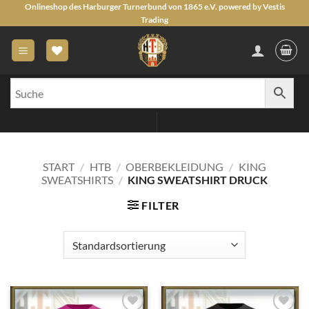
Zum
Onlineshop des Harburger Turnerbund von 1865 e.V. powered by Vestis
Trading
Inhalt
springen
START
/
HTB
/
OBERBEKLEIDUNG
/
KING
SWEATSHIRTS
/
KING SWEATSHIRT DRUCK
FILTER