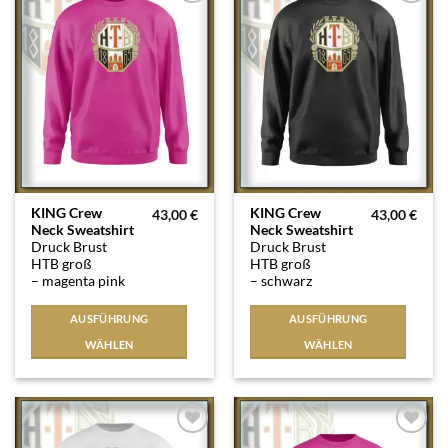
Auf die
Auf die
Wunschliste
Wunschliste
Dieses
Dieses
KING Crew
KING Crew
43,00
€
43,00
€
Neck Sweatshirt
Neck Sweatshirt
Produkt
Produkt
Druck Brust
Druck Brust
weist
weist
HTB groß
HTB groß
mehrere
mehrere
– magenta pink
– schwarz
Varianten
Varianten
auf.
auf.
AUSFÜHRUNG
AUSFÜHRUNG
Die
Die
WÄHLEN
WÄHLEN
Optionen
Optionen
können
können
auf
auf
der
der
Produktseite
Produktseite
Auf die
Auf die