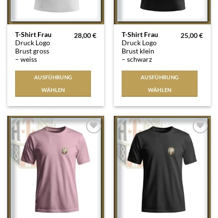
Dieses
Dieses
T-Shirt Frau
T-Shirt Frau
28,00
€
25,00
€
Druck Logo
Druck Logo
Produkt
Produkt
Brust gross
Brust klein
weist
weist
– weiss
– schwarz
mehrere
mehrere
Varianten
Varianten
AUSFÜHRUNG
AUSFÜHRUNG
auf.
auf.
WÄHLEN
WÄHLEN
Die
Die
Optionen
Optionen
können
können
auf
auf
der
der
Auf die
Auf die
Produktseite
Produktseite
Wunschliste
Wunschliste
gewählt
gewählt
werden
werden