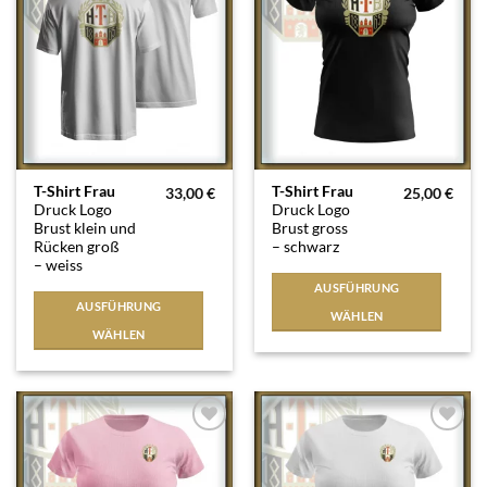
werden
werden
Dieses
Dieses
T-Shirt Frau
T-Shirt Frau
33,00
€
25,00
€
Druck Logo
Druck Logo
Produkt
Produkt
Brust klein und
Brust gross
weist
weist
Rücken groß
– schwarz
mehrere
mehrere
– weiss
Varianten
Varianten
AUSFÜHRUNG
auf.
auf.
AUSFÜHRUNG
WÄHLEN
Die
Die
WÄHLEN
Optionen
Optionen
können
können
auf
auf
der
der
Produktseite
Produktseite
Auf die
Auf die
Wunschliste
Wunschliste
gewählt
gewählt
werden
werden