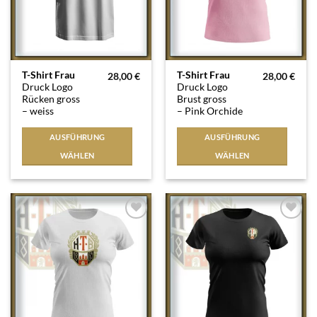
Dieses
Dieses
T-Shirt Frau
T-Shirt Frau
28,00
€
28,00
€
Druck Logo
Druck Logo
Produkt
Produkt
Rücken gross
Brust gross
weist
weist
– weiss
– Pink Orchide
mehrere
mehrere
Varianten
Varianten
AUSFÜHRUNG
AUSFÜHRUNG
auf.
auf.
WÄHLEN
WÄHLEN
Die
Die
Optionen
Optionen
können
können
auf
auf
der
der
Auf die
Auf die
Produktseite
Produktseite
Wunschliste
Wunschliste
gewählt
gewählt
werden
werden