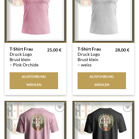
Dieses
Dieses
T-Shirt Frau
T-Shirt Frau
25,00
€
28,00
€
Druck Logo
Druck Logo
Produkt
Produkt
Brust klein
Brust klein
weist
weist
– Pink Orchide
– weiss
mehrere
mehrere
Varianten
Varianten
AUSFÜHRUNG
AUSFÜHRUNG
auf.
auf.
WÄHLEN
WÄHLEN
Die
Die
Optionen
Optionen
können
können
auf
auf
der
der
Auf die
Auf die
Produktseite
Produktseite
Wunschliste
Wunschliste
gewählt
gewählt
werden
werden