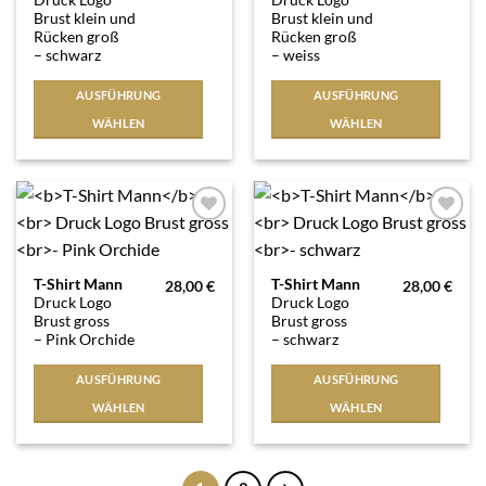
Produkt
Produkt
Brust klein und
Brust klein und
weist
weist
Rücken groß
Rücken groß
mehrere
mehrere
– schwarz
– weiss
Varianten
Varianten
auf.
auf.
AUSFÜHRUNG
AUSFÜHRUNG
Die
Die
WÄHLEN
WÄHLEN
Optionen
Optionen
können
können
auf
auf
der
der
Produktseite
Produktseite
Auf die
Auf die
Wunschliste
Wunschliste
gewählt
gewählt
werden
werden
Dieses
Dieses
T-Shirt Mann
T-Shirt Mann
28,00
€
28,00
€
Druck Logo
Druck Logo
Produkt
Produkt
Brust gross
Brust gross
weist
weist
– Pink Orchide
– schwarz
mehrere
mehrere
Varianten
Varianten
AUSFÜHRUNG
AUSFÜHRUNG
auf.
auf.
WÄHLEN
WÄHLEN
Die
Die
Optionen
Optionen
können
können