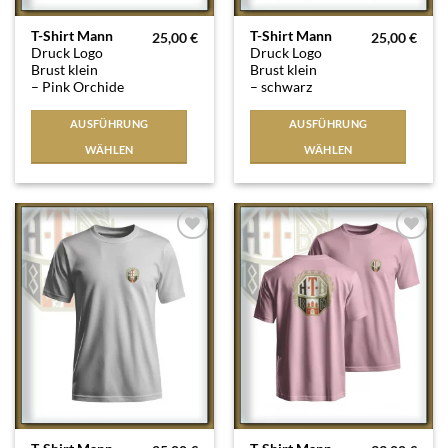
Dieses
Dieses
T-Shirt Mann
T-Shirt Mann
25,00
€
25,00
€
Druck Logo
Druck Logo
Produkt
Produkt
Brust klein
Brust klein
weist
weist
– Pink Orchide
– schwarz
mehrere
mehrere
Varianten
Varianten
AUSFÜHRUNG
AUSFÜHRUNG
auf.
auf.
WÄHLEN
WÄHLEN
Die
Die
Optionen
Optionen
können
können
auf
auf
der
der
Auf die
Auf die
Produktseite
Produktseite
Wunschliste
Wunschliste
gewählt
gewählt
werden
werden
Dieses
Dieses