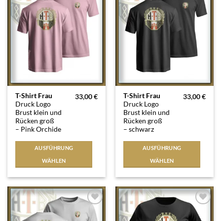
Wunschliste
Wunschliste
Dieses
Dieses
T-Shirt Frau
T-Shirt Frau
33,00
€
33,00
€
Druck Logo
Druck Logo
Produkt
Produkt
Brust klein und
Brust klein und
weist
weist
Rücken groß
Rücken groß
mehrere
mehrere
– Pink Orchide
– schwarz
Varianten
Varianten
auf.
auf.
AUSFÜHRUNG
AUSFÜHRUNG
Die
Die
WÄHLEN
WÄHLEN
Optionen
Optionen
können
können
auf
auf
der
der
Produktseite
Produktseite
Auf die
Auf die
Wunschliste
Wunschliste
gewählt
gewählt