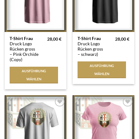
Dieses
Dieses
T-Shirt Frau
T-Shirt Frau
28,00
€
28,00
€
Druck Logo
Druck Logo
Produkt
Produkt
Rücken gross
Rücken gross
weist
weist
– Pink Orchide
– schwarz)
mehrere
mehrere
(Copy)
Varianten
Varianten
AUSFÜHRUNG
auf.
auf.
AUSFÜHRUNG
WÄHLEN
Die
Die
WÄHLEN
Optionen
Optionen
können
können
auf
auf
der
der
Produktseite
Produktseite
Auf die
Auf die
Wunschliste
Wunschliste
gewählt
gewählt
werden
werden