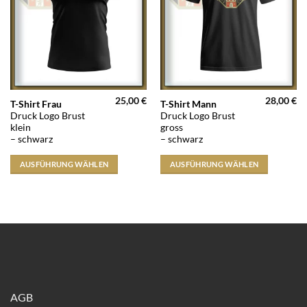
25,00
€
28,00
€
Dieses
Dieses
T-Shirt Frau
T-Shirt Mann
Druck Logo Brust
Druck Logo Brust
Produkt
Produkt
klein
gross
weist
weist
– schwarz
– schwarz
mehrere
mehrere
Varianten
Varianten
AUSFÜHRUNG WÄHLEN
AUSFÜHRUNG WÄHLEN
auf.
auf.
Die
Die
Optionen
Optionen
können
können
auf
auf
der
der
Produktseite
Produktseite
gewählt
gewählt
werden
werden
AGB