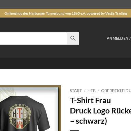
Onlineshop des Harburger Turnerbund von 1865 e.V. powered by Vestis Trading
ANMELDEN 
START
/
HTB
/
OBERBEKLEID
T-Shirt Frau
Auf die
Druck Logo Rücke
Wunschliste
– schwarz)