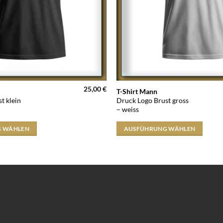
25,00
€
Dieses
T-Shirt Mann
t klein
Druck Logo Brust gross
Produkt
– weiss
weist
mehrere
 WÄHLEN
AUSFÜHRUNG WÄHLEN
Varianten
auf.
Die
Optionen
können
auf
der
Produktseite