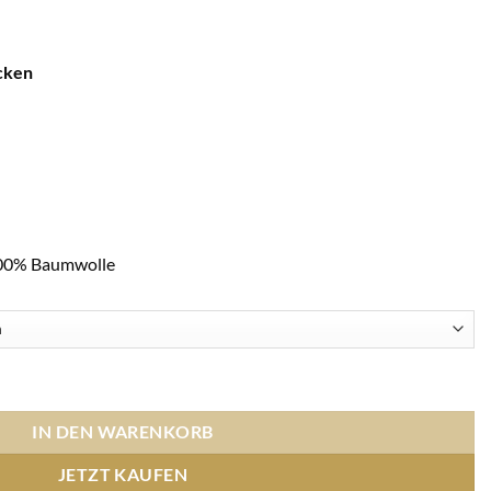
cken
100% Baumwolle
gross - schwarz) Menge
IN DEN WARENKORB
JETZT KAUFEN