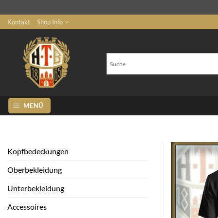
Zum
Kontakt
Shop Info
Inhalt
springen
MENÜ
Kopfbedeckungen
Oberbekleidung
Unterbekleidung
Accessoires