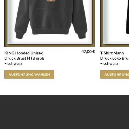
47,00
€
Dieses
Dieses
KING Hooded Unisex
T-Shirt Mann
Druck Brust HTB groß
Druck Logo Brus
Produkt
Produkt
– schwarz
– schwarz
weist
weist
mehrere
mehrere
AUSFÜHRUNG WÄHLEN
AUSFÜHRUNG
Varianten
Varianten
auf.
auf.
Die
Die
Optionen
Optionen
können
können
auf
auf
der
der
Produktseite
Produktseite