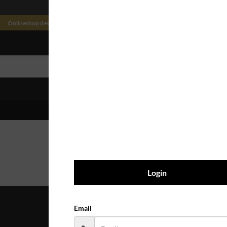
Onlineshop des Harburger Turnerbund von 1865 e.V. powered by Vestis Trading
ANMELDEN 
Login
Email