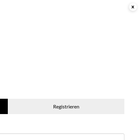
WARENKORB /
0,00
€
/ NEUES KUNDENKONTO ANLEGEN
WUNSCHLISTE
Registrieren
AGB