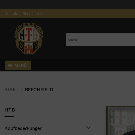
Zum
Kontakt
Shop Info
Inhalt
springen
MENÜ
START
/
BEECHFIELD
HTB
Kopfbedeckungen