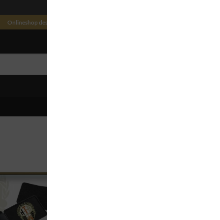
Onlineshop des Harburger Turnerbund von 1865 e.V. powered by Vestis Trading
ANMELDEN 
Alle 7 Ergeb
Auf die
Auf die
Wunschliste
Wunschliste