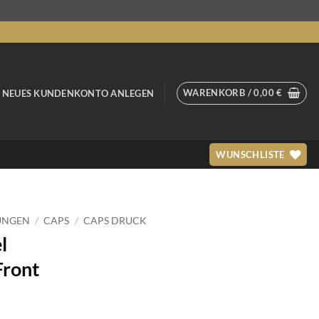
WARENKORB /
0,00
€
/ NEUES KUNDENKONTO ANLEGEN
WUNSCHLISTE
UNGEN
/
CAPS
/
CAPS DRUCK
l
Front