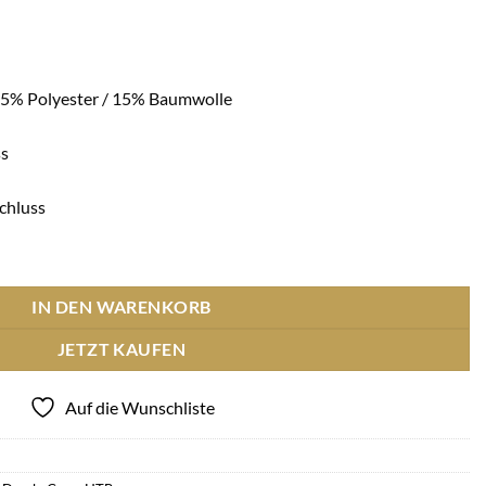
5% Polyester / 15% Baumwolle
ss
chluss
k Front - weiss Menge
IN DEN WARENKORB
JETZT KAUFEN
Auf die Wunschliste