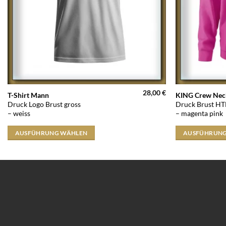
28,00
€
Dieses
Dieses
T-Shirt Mann
KING Crew Neck
Druck Logo Brust gross
Druck Brust HT
Produkt
Produkt
– weiss
– magenta pink
weist
weist
mehrere
mehrere
AUSFÜHRUNG WÄHLEN
AUSFÜHRUNG
Varianten
Varianten
auf.
auf.
Die
Die
Optionen
Optionen
können
können
auf
auf
der
der
Produktseite
Produktseite