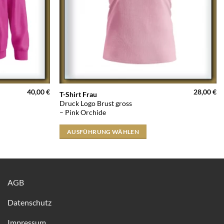
40,00
€
28,00
€
Dieses
T-Shirt Frau
Druck Logo Brust gross
Produkt
– Pink Orchide
weist
mehrere
AUSFÜHRUNG WÄHLEN
Varianten
auf.
Die
Optionen
AGB
können
auf
Datenschutz
der
Produktseite
Impressum