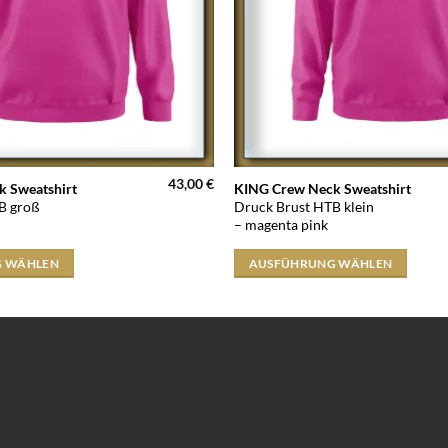
43,00
€
Dieses
 Sweatshirt
KING Crew Neck Sweatshirt
B groß
Druck Brust HTB klein
Produkt
– magenta pink
weist
mehrere
 WÄHLEN
AUSFÜHRUNG WÄHLEN
Varianten
auf.
Die
Optionen
können
auf
der
Produktseite