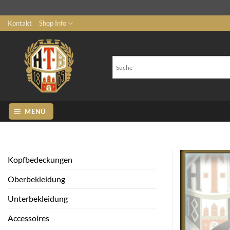
Zum
Kontakt
Shop Info
Inhalt
springen
MENÜ
Kopfbedeckungen
Oberbekleidung
Unterbekleidung
Accessoires