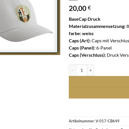
20,00
€
BaseCap Druck
Materialzusammensetzung:
8
farbe: weiss
Caps (Art):
Caps mit Verschlu
Caps (Panel):
6-Panel
Caps (Verschluss):
Druck Vers
Urban Cap 5 Panel Snapback Druc
Artikelnummer:
V-017-CB649