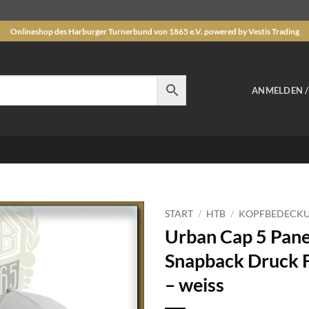
Onlineshop des Harburger Turnerbund von 1865 e.V. powered by Vestis Trading
ANMELDEN 
START
/
HTB
/
KOPFBEDECK
Urban Cap 5 Pane
Auf die
Snapback Druck 
Wunschliste
– weiss