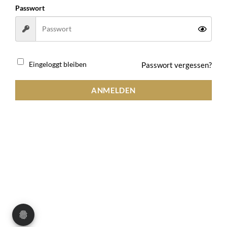
Passwort
Passwort vergessen?
Eingeloggt bleiben
ANMELDEN
AGB
Datenschutz
Impressum
Widerrufsbelehrung
Copyright 2026 ©
Vestis Trading UG (haftungsbeschränkt)