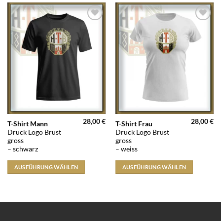
28,00
€
28,00
€
Dieses
Dieses
T-Shirt Mann
T-Shirt Frau
Druck Logo Brust
Druck Logo Brust
Produkt
Produkt
gross
gross
weist
weist
– schwarz
– weiss
mehrere
mehrere
Varianten
Varianten
AUSFÜHRUNG WÄHLEN
AUSFÜHRUNG WÄHLEN
auf.
auf.
Die
Die
Optionen
Optionen
können
können
auf
auf