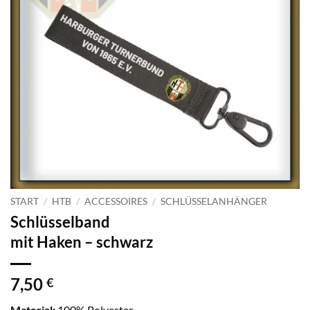
START
/
HTB
/
ACCESSOIRES
/
SCHLÜSSELANHÄNGER
Schlüsselband
mit Haken – schwarz
7,50
€
Material:
100% Polyester