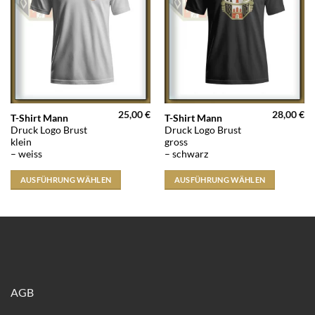
25,00
€
28,00
€
Dieses
Dieses
T-Shirt Mann
T-Shirt Mann
Druck Logo Brust
Druck Logo Brust
Produkt
Produkt
klein
gross
weist
weist
– weiss
– schwarz
mehrere
mehrere
Varianten
Varianten
AUSFÜHRUNG WÄHLEN
AUSFÜHRUNG WÄHLEN
auf.
auf.
Die
Die
Optionen
Optionen
können
können
auf
auf
der
der
Produktseite
Produktseite
AGB
gewählt
gewählt
werden
werden