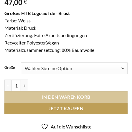
47,00
€
Großes HTB Logo auf der Brust
Farbe: Weiss
Material: Druck
Zertifizierung: Faire Arbeitsbedingungen
Recycelter Polyester,Vegan
Materialzusammensetzung: 80% Baumwolle
Größe
KING Hooded UnisexDruck Brust HTB groß - weiss Menge
IN DEN WARENKORB
JETZT KAUFEN
Auf die Wunschliste