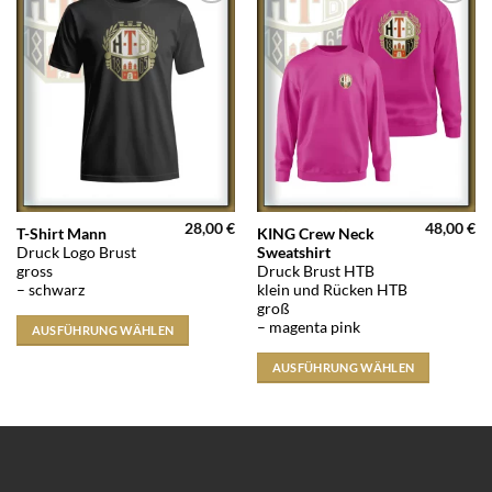
Auf die
Auf die
Wunschliste
Wunschliste
28,00
€
48,00
€
Dieses
Dieses
T-Shirt Mann
KING Crew Neck
Druck Logo Brust
Sweatshirt
Produkt
Produkt
gross
Druck Brust HTB
weist
weist
– schwarz
klein und Rücken HTB
mehrere
mehrere
groß
Varianten
Varianten
– magenta pink
AUSFÜHRUNG WÄHLEN
auf.
auf.
AUSFÜHRUNG WÄHLEN
Die
Die
Optionen
Optionen
können
können
auf
auf
der
der
Produktseite
Produktseite