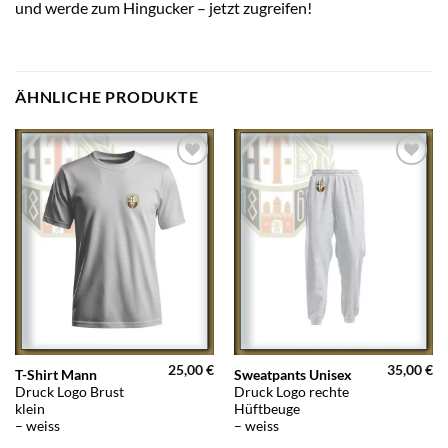
und werde zum Hingucker – jetzt zugreifen!
ÄHNLICHE PRODUKTE
25,00
€
35,00
€
Dieses
T-Shirt Mann
Sweatpants Unisex
Druck Logo Brust
Druck Logo rechte
Produkt
klein
Hüftbeuge
weist
– weiss
– weiss
mehrere