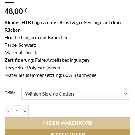
48,00
€
Kleines HTB Logo auf der Brust & großes Logo auf dem
Rücken
Hoodie Langarm mit Bündchen
Farbe: Schwarz
Material: Druck
Zertifizierung: Faire Arbeitsbedingungen
Recycelter Polyester,Vegan
Materialzusammensetzung: 80% Baumwolle
Größe
KING Crew Neck Sweatshirt Druck Brust HTB klein und Rücken HTB 
IN DEN WARENKORB
JETZT KAUFEN