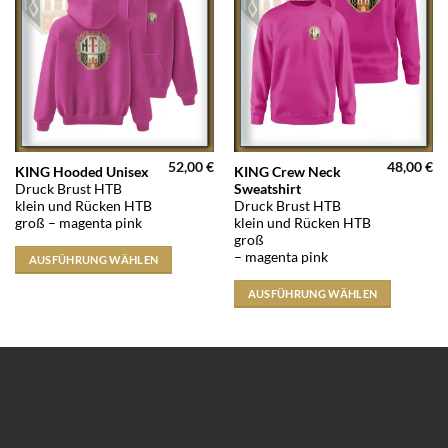
52,00
€
48,00
€
Dieses
Dieses
KING Hooded Unisex
KING Crew Neck
Druck Brust HTB
Sweatshirt
Produkt
Produkt
klein und Rücken HTB
Druck Brust HTB
weist
weist
groß – magenta pink
klein und Rücken HTB
mehrere
mehrere
groß
Varianten
Varianten
– magenta pink
AUSFÜHRUNG WÄHLEN
auf.
auf.
AUSFÜHRUNG WÄHLEN
Die
Die
Optionen
Optionen
können
können
auf
auf
der
der
Produktseite
Produktseite
gewählt
gewählt
werden
werden